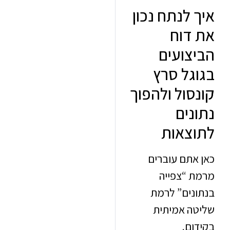
 לנתח נכון
דוח
צועים
גל סרץ
סול ולהפוך
נים
צאות
אתם עוברים
 “צפייה
נים” לרמת
ה אמיתית
ום.