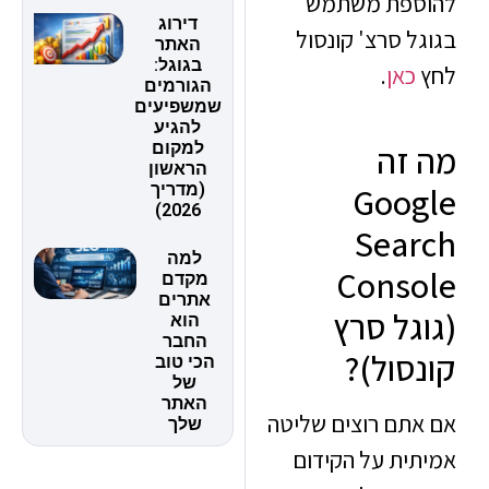
פת משתמש
דירוג
 סרצ' קונסול
האתר
בגוגל:
כאן
.
הגורמים
שמשפיעים
להגיע
למקום
זה
הראשון
(מדריך
Goo
2026)
Sea
למה
Cons
מקדם
אתרים
גל סרץ
הוא
החבר
סול)?
הכי טוב
של
האתר
תם רוצים שליטה
שלך
ית על הקידום