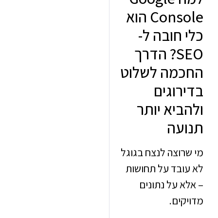
Console הוא
 חובה ל-
SEO? הדרך
מה לשלוט
רוגים
ביא יותר
עה
וצה לנצח בגוגל
ובד על תחושות
 על נתונים
ים.