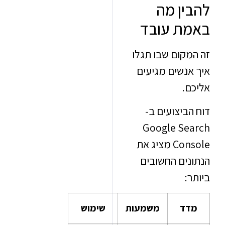
ין מה
ת עובד
מקום שבו תגלו
אנשים מגיעים
ם.
ביצועים ב-
Google Se
Console מציג את
נים החשובים
:
דד
משמעות
שימוש