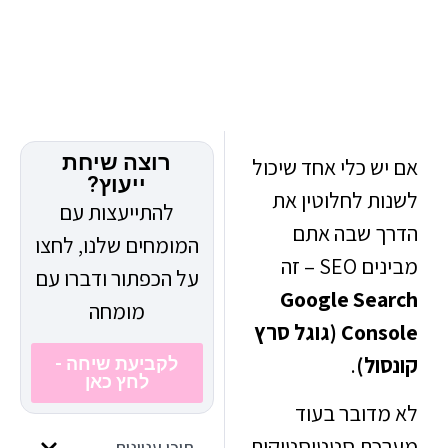
רוצה שיחת
 כלי אחד שיכול
ייעוץ?
ת לחלוטין את
להתייעצות עם
 שבה אתם
המומחים שלנו, לחצו
S – זה
על הכפתור ודברו עם
Google Se
מומחה
Console (גוגל סרץ
ל)
.
לקביעת שיחה -
לחץ כאן
דובר בעוד
ת סטטיסטיקות,
תוכן עניינים