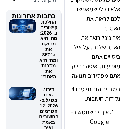
בכלי שמאפשר
כתבות אחרונות
לראות את
החלפת
:
קישורים
ב- 2026:
וגל רואה את
מתי היא
מחזקת
 שלכם, על אילו
את
ה־SEO
יים אתם
ומתי היא
ים, ואיפה בדיוק
מסכנת
את
מפסידים תנועה.
האתר?
במדריך הזה תלמדו 4
דירוג
האתר
ת חשובות:
בגוגל ב-
2026: 12
איך להשתמש ב-
הגורמים
החשובים
Google
באמת
ואיך