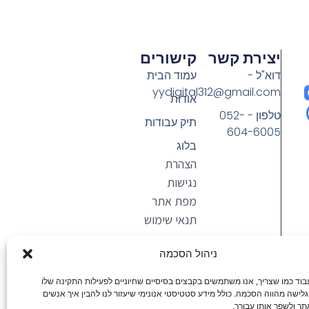
יצירת קשר
קישורים
דוא"ל -
עמוד הבית
yydigital312@gmail.com
אודות
טלפון - 052-
תיק עבודות
604-6005
בלוג
הצהרת
נגישות
מפת אתר
תנאי שימוש
ומדיניות
ניהול הסכמה
הפרטיות
וד כמו שצריך, אנו משתמשים בקבצים בסיסיים שחיוניים לפעילות התקינה שלו
ישה מהווה הסכמה. כולל מידע סטטיסטי אנונימי שיעזור לנו להבין איך אנשים
 ולשפר אותו עבורך.